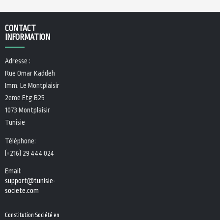
embed google map
embed google map
CONTACT
INFORMATION
Adresse :
Rue Omar Kaddeh
Imm. Le Montplaisir
2eme Etg B25
1073 Montplaisir
Tunisie
Téléphone:
(+216) 29 444 024
Email:
support@tunisie-
societe.com
Constitution Société en