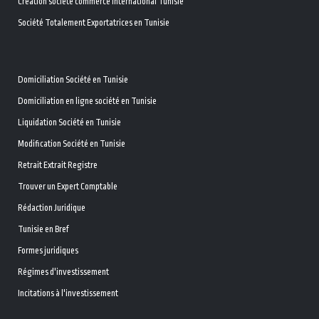
Création société commerce international Tunisie
Société Totalement Exportatrices en Tunisie
Domiciliation Société en Tunisie
Domiciliation en ligne société en Tunisie
Liquidation Société en Tunisie
Modification Société en Tunisie
Retrait Extrait Registre
Trouver un Expert Comptable
Rédaction Juridique
Tunisie en Bref
Formes juridiques
Régimes d'investissement
Incitations à l'investissement